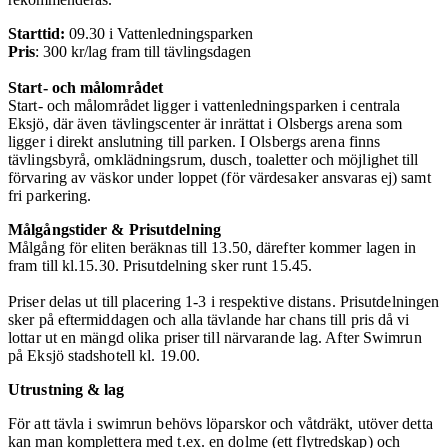
Starttid:
09.30 i Vattenledningsparken
Pris
: 300 kr/lag fram till tävlingsdagen
Start- och målområdet
Start- och målområdet ligger i vattenledningsparken i centrala
Eksjö, där även tävlingscenter är inrättat i Olsbergs arena som
ligger i direkt anslutning till parken.
I Olsbergs arena finns
tävlingsbyrå, omklädningsrum, dusch, toaletter och möjlighet till
förvaring av väskor under loppet (för värdesaker ansvaras ej) samt
fri parkering.
Målgångstider & Prisutdelning
Målgång för eliten beräknas till 13.50, därefter kommer lagen in
fram till kl.15.30. Prisutdelning sker runt 15.45.
Priser delas ut till placering 1-3 i respektive distans.
Prisutdelningen
sker på eftermiddagen och
alla tävlande har chans till pris då vi
lottar ut en mängd olika priser till närvarande lag. After Swimrun
på Eksjö stadshotell kl. 19.00.
Utrustning & lag
För att tävla i swimrun behövs löparskor och våtdräkt, utöver detta
kan man komplettera med t.ex. en dolme (ett flytredskap) och