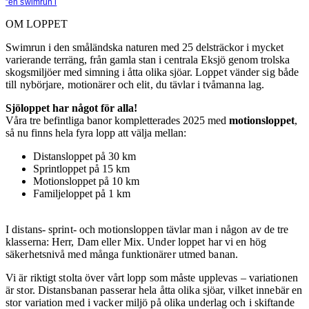
”en swimrun i
OM LOPPET
Swimrun i den småländska naturen med 25 delsträckor i mycket
varierande terräng, från gamla stan i centrala Eksjö genom trolska
skogsmiljöer med simning i åtta olika sjöar.
Loppet vänder sig både
till nybörjare, motionärer och elit, du tävlar i tvåmanna lag.
Sjöloppet har något för alla!
Våra tre befintliga banor kompletterades 2025 med
motionsloppet
,
så nu finns hela fyra lopp att välja mellan:
Distansloppet på 30 km
Sprintloppet på 15 km
Motionsloppet på 10 km
Familjeloppet på 1 km
I distans- sprint- och motionsloppen tävlar man i någon av de tre
klasserna: Herr, Dam eller Mix.
Under loppet har vi en hög
säkerhetsnivå med många funktionärer utmed banan.
Vi är riktigt stolta över vårt lopp som måste upplevas – variationen
är stor. Distansbanan passerar hela åtta olika sjöar, vilket innebär en
stor variation med i vacker miljö på olika underlag och i skiftande