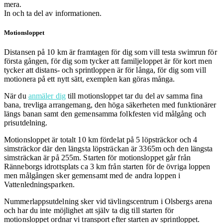
mera.
In och ta del av informationen.
Motionsloppet
Distansen på 10 km är framtagen för dig som vill testa swimrun för
första gången, för dig som tycker att familjeloppet är för kort men
tycker att distans- och sprintloppen är för långa, för dig som vill
motionera på ett nytt sätt, exemplen kan göras många.
När du
anmäler dig
till motionsloppet tar du del av samma fina
bana, trevliga arrangemang, den höga säkerheten med funktionärer
längs banan samt den gemensamma folkfesten vid målgång och
prisutdelning.
Motionsloppet är totalt 10 km fördelat på 5 löpsträckor och 4
simsträckor där den längsta löpsträckan är 3365m och den längsta
simsträckan är på 255m.
Starten för motionsloppet går från
Ränneborgs idrottsplats ca 3 km från starten för de övriga loppen
men målgången sker
gemensamt med de andra loppen i
Vattenledningsparken.
Nummerlappsutdelning sker vid tävlingscentrum i Olsbergs arena
och har
du inte möjlighet att själv ta dig till starten för
motionsloppet ordnar vi transport efter starten av sprintloppet.