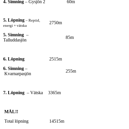
4. Simning
– Gysjön 2
60m
5. Löpning
– Reptid,
2750m
energi + vätska
5. Simning
–
85m
Talluddasjön
6. Löpning
2515m
6. Simning
–
255m
Kvarnarpasjön
7. Löpning
– Vätska
3365m
MÅL!!
Total löpning
14515m