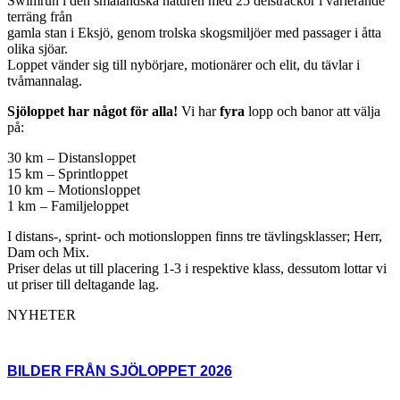
Swimrun i den småländska naturen med 25 delsträckor i varierande
terräng från
gamla stan i Eksjö, genom trolska skogsmiljöer med passager i åtta
olika sjöar.
Loppet vänder sig till nybörjare, motionärer och elit, du tävlar i
tvåmannalag.
Sjöloppet har något för alla!
Vi har
fyra
lopp och banor att välja
på:
30 km – Distansloppet
15 km – Sprintloppet
10 km – Motionsloppet
1 km – Familjeloppet
I distans-, sprint- och motionsloppen finns tre tävlingsklasser; Herr,
Dam och Mix.
Priser delas ut till placering 1-3 i respektive klass, dessutom lottar vi
ut priser till deltagande lag.
NYHETER
BILDER FRÅN SJÖLOPPET 2026