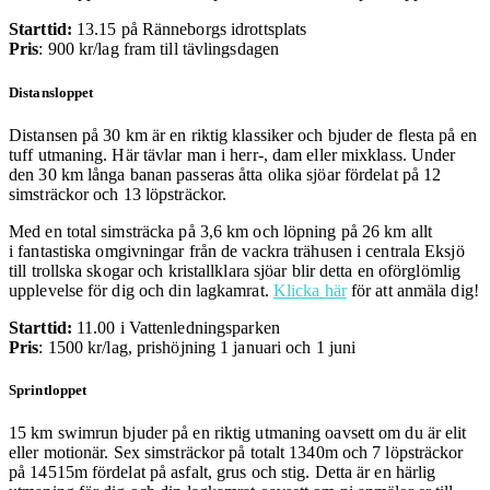
Starttid:
13.15 på Ränneborgs idrottsplats
Pris
: 900 kr/lag fram till tävlingsdagen
Distansloppet
Distansen på 30 km är en riktig klassiker och bjuder de flesta på en
tuff utmaning. Här tävlar man i herr-, dam eller mixklass. Under
den 30 km långa banan passeras åtta olika sjöar fördelat på 12
simsträckor och 13 löpsträckor.
Med en total simsträcka på 3,6 km och löpning på 26 km allt
i
fantastiska omgivningar från de vackra trähusen i centrala Eksjö
till trollska skogar och kristallklara sjöar blir detta en oförglömlig
upplevelse för dig och din lagkamrat.
Klicka här
för att anmäla dig!
Starttid:
11.00 i Vattenledningsparken
Pris
: 1500 kr/lag, prishöjning 1 januari och 1 juni
Sprintloppet
15 km swimrun bjuder på en riktig utmaning oavsett om du är elit
eller motionär. Sex simsträckor på totalt 1340m och 7 löpsträckor
på 14515m fördelat på asfalt, grus och stig. Detta är en härlig