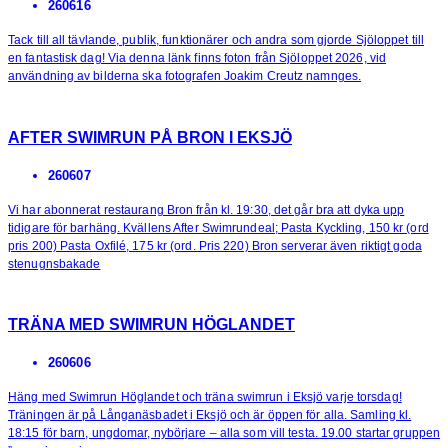
260616
Tack till all tävlande, publik, funktionärer och andra som gjorde Sjöloppet till
en fantastisk dag! Via denna länk finns foton från Sjöloppet 2026, vid
användning av bilderna ska fotografen Joakim Creutz namnges.
AFTER SWIMRUN PÅ BRON I EKSJÖ
260607
Vi har abonnerat restaurang Bron från kl. 19:30, det går bra att dyka upp
tidigare för barhäng. Kvällens After Swimrundeal; Pasta Kyckling, 150 kr (ord
pris 200) Pasta Oxfilé, 175 kr (ord. Pris 220) Bron serverar även riktigt goda
stenugnsbakade
TRÄNA MED SWIMRUN HÖGLANDET
260606
Häng med Swimrun Höglandet och träna swimrun i Eksjö varje torsdag!
Träningen är på Långanäsbadet i Eksjö och är öppen för alla. Samling kl.
18:15 för barn, ungdomar, nybörjare – alla som vill testa. 19.00 startar gruppen