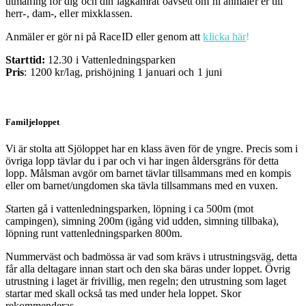
utmaning för dig och din lagkamrat oavsett om ni anmäler er till
herr-, dam-, eller mixklassen.
Anmäler er gör ni på RaceID eller genom att
klicka här
!
Starttid:
12.30 i Vattenledningsparken
Pris
: 1200 kr/lag, prishöjning 1 januari och 1 juni
Familjeloppet
Vi är stolta att Sjöloppet har en klass även för de yngre. Precis som i
övriga lopp tävlar du i par och vi har ingen åldersgräns för detta
lopp. Målsman avgör om barnet tävlar tillsammans med en kompis
eller om barnet/ungdomen ska tävla tillsammans med en vuxen.
S
tarten gå i vattenledningsparken, löpning i ca 500m (mot
campingen), simning 200m (igång vid udden, simning tillbaka),
löpning runt vattenledningsparken 800m.
Nummerväst och badmössa är vad som krävs i utrustningsväg, detta
får alla deltagare innan start och den ska bäras under loppet. Övrig
utrustning i laget är frivillig, men regeln; den utrustning som laget
startar med skall också tas med under hela loppet. Skor
rekommenderas.