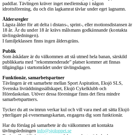
paddlar. Tävlingen kräver inget medlemskap i någon
idrottsförening, du och din lagkamrat tävlar under eget lagnamn.
Åldersregler
Lägsta ålder för att delta i distans-, sprint-, eller motionsdistansen är
18 år. Är du under 18 år krävs målsmans godkännande (kontakta
tävlingsledningen).
I familjeklassen finns ingen åldersgräns.
Publik
Som åskådare är du välkommen att stå utmed hela banan, särskild
publikkarta med ”rekommenderade” platser kommer att finnas
tillgängliga i startområdet under tävlingsdagen.
Funktionär, samarbetspartner
Tävlingen är ett samarbete mellan Sport Aspiration, Eksjö SLS,
Svenska livräddningssällskapet, Eksjö Cykelklubb och
Höredaskolan.
Utöver dessa föreningar finns det flera mindre
samarbetspartners.
Tycker du att swimrun verkar kul och vill vara med att sätta Eksjö
ytterligare på evenemangskartan, engagera dig som funktionär.
Har du förslag på samarbete är du välkommen att kontakta
tävlingsledningen
info@sjoloppet.se