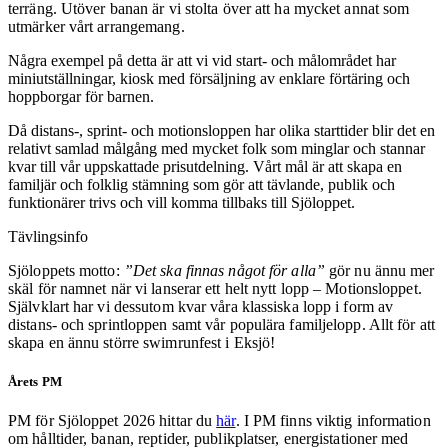
terräng.
Utöver banan är vi stolta över att ha mycket annat som
utmärker vårt arrangemang.
Några exempel på detta är att vi vid start- och målområdet har
miniutställningar, kiosk med försäljning av enklare förtäring och
hoppborgar för barnen.
Då distans-, sprint- och motionsloppen har olika starttider blir det en
relativt samlad målgång med mycket folk som minglar och stannar
kvar till vår uppskattade prisutdelning. Vårt mål är att skapa en
familjär och folklig stämning som gör att tävlande, publik och
funktionärer trivs och vill komma tillbaks till Sjöloppet.
Tävlingsinfo
Sjöloppets motto:
”Det ska finnas något för alla”
gör nu ännu mer
skäl för namnet när vi lanserar ett helt nytt lopp – Motionsloppet.
Självklart har vi dessutom kvar våra klassiska lopp i form av
distans- och sprintloppen samt vår populära familjelopp. Allt för att
skapa en ännu större swimrunfest i Eksjö!
Årets PM
PM för Sjöloppet 2026 hittar du
här
. I PM finns viktig information
om hålltider, banan, reptider, publikplatser, energistationer med